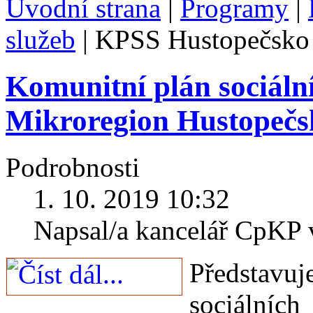
Úvodní strana
|
Programy
|
služeb
|
KPSS Hustopečsko
Komunitní plán sociáln
Mikroregion Hustopečsk
Podrobnosti
1. 10. 2019 10:32
Napsal/a kancelář CpKP
Představ
sociáln