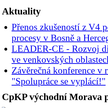
Aktuality
Přenos zkušeností z V4 p
procesy v Bosně a Herce
LEADER-CE - Rozvoj dig
ve venkovských oblastec
Závěrečná konference v r
"Spolupráce se vyplácí!"
CpKP východní Morava p