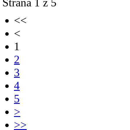
Strana 1 z 5
<<
<
1
2
3
4
5
>
>>