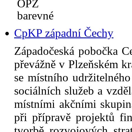
CpKP západní Čechy
Západočeská pobočka Ce
převážně v Plzeňském kra
se místního udržitelnéh
sociálních služeb a vzdě
místními akčními skupi
při přípravě projektů f
tvorbě rozvojových stra