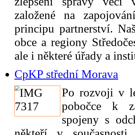
zlepšení správy věcí 
založené na zapojován
principu partnerství. Na
obce a regiony Středoče
ale i některé úřady a inst
CpKP střední Morava
Po rozvoji v 
pobočce k z
spojeny s odc
někteří v současnosti