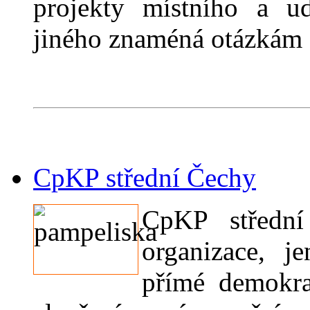
projekty místního a ud
jiného znaméná otázkám a
CpKP střední Čechy
CpKP střední
organizace, j
přímé demokra