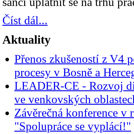
šanci uplatnit se na trhu prá
Číst dál...
Aktuality
Přenos zkušeností z V4 p
procesy v Bosně a Herce
LEADER-CE - Rozvoj dig
ve venkovských oblastec
Závěrečná konference v r
"Spolupráce se vyplácí!"