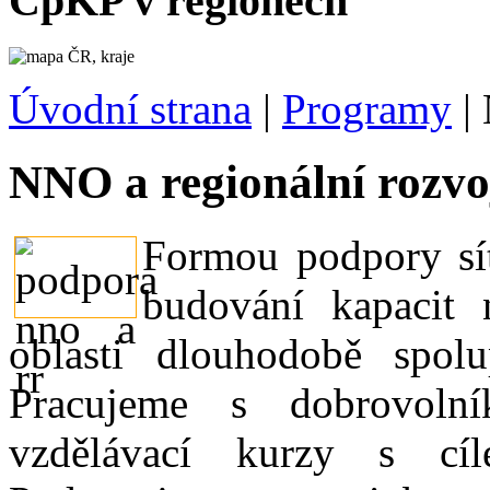
CpKP v regionech
Úvodní strana
|
Programy
|
NNO a regionální rozv
Formou podpory síť
budování kapacit 
oblasti dlouhodobě spo
Pracujeme s dobrovolní
vzdělávací kurzy s cíl