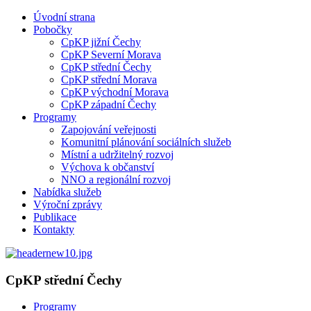
Úvodní strana
Pobočky
CpKP jižní Čechy
CpKP Severní Morava
CpKP střední Čechy
CpKP střední Morava
CpKP východní Morava
CpKP západní Čechy
Programy
Zapojování veřejnosti
Komunitní plánování sociálních služeb
Místní a udržitelný rozvoj
Výchova k občanství
NNO a regionální rozvoj
Nabídka služeb
Výroční zprávy
Publikace
Kontakty
CpKP střední Čechy
Programy