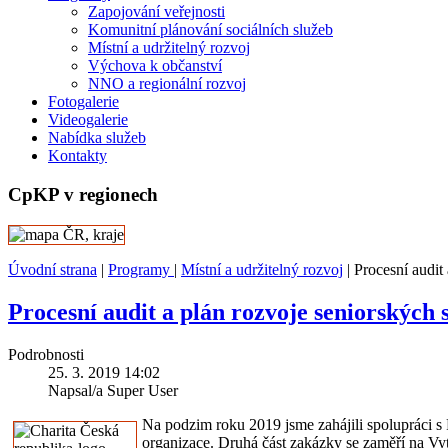
Zapojování veřejnosti
Komunitní plánování sociálních služeb
Místní a udržitelný rozvoj
Výchova k občanství
NNO a regionální rozvoj
Fotogalerie
Videogalerie
Nabídka služeb
Kontakty
CpKP v regionech
Úvodní strana
|
Programy
|
Místní a udržitelný rozvoj
|
Procesní audit
Procesní audit a plán rozvoje seniorských 
Podrobnosti
25. 3. 2019 14:02
Napsal/a Super User
Na podzim roku 2019 jsme zahájili spolupráci s
organizace. Druhá část zakázky se zaměří na Vyt