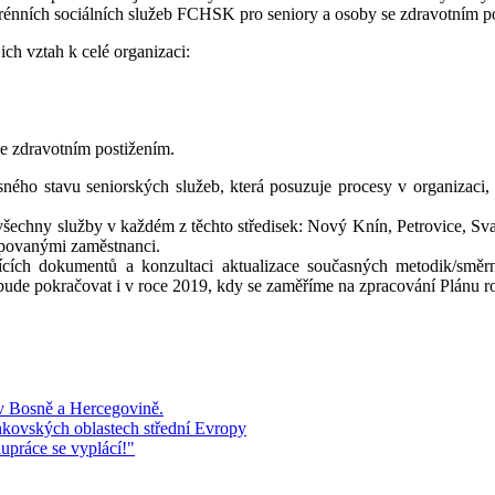
terénních sociálních služeb FCHSK pro seniory a osoby se zdravotním 
ich vztah k celé organizaci:
se zdravotním postižením.
ého stavu seniorských služeb, která posuzuje procesy v organizaci, 
všechny služby v každém z těchto středisek: Nový Knín, Petrovice, Sv
tipovanými zaměstnanci.
ících dokumentů a konzultaci aktualizace současných metodik/směrn
ude pokračovat i v roce 2019, kdy se zaměříme na zpracování Plánu ro
 v Bosně a Hercegovině.
kovských oblastech střední Evropy
upráce se vyplácí!"