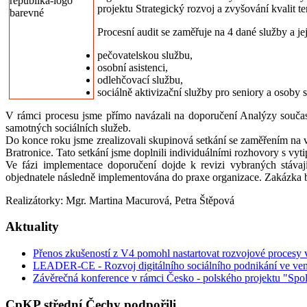
projektu Strategický rozvoj a zvyšování kvalit 
Procesní audit se zaměřuje na 4 dané služby a jej
pečovatelskou službu,
osobní asistenci,
odlehčovací službu,
sociálně aktivizační služby pro seniory a osoby 
V rámci procesu jsme přímo navázali na doporučení Analýzy současn
samotných sociálních služeb.
Do konce roku jsme zrealizovali skupinová setkání se zaměřením na 
Bratronice. Tato setkání jsme doplnili individuálními rozhovory s vy
Ve fázi implementace doporučení dojde k revizi vybraných stávaj
objednatele následně implementována do praxe organizace. Zakázka b
Realizátorky: Mgr. Martina Macurová, Petra Štěpová
Aktuality
Přenos zkušeností z V4 pomohl nastartovat rozvojové procesy
LEADER-CE - Rozvoj digitálního sociálního podnikání ve ven
Závěrečná konference v rámci Česko - polského projektu "Spol
CpKP střední Čechy podpořili