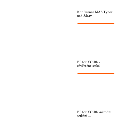
Konference MAS Týnec
nad Sázav...
EP for YOUth -
závěrečné setká...
EP for YOUth -národní
setkání ...