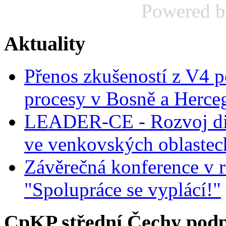
Powered 
Aktuality
Přenos zkušeností z V4 p
procesy v Bosně a Herce
LEADER-CE - Rozvoj dig
ve venkovských oblastec
Závěrečná konference v r
"Spolupráce se vyplácí!"
CpKP střední Čechy podp