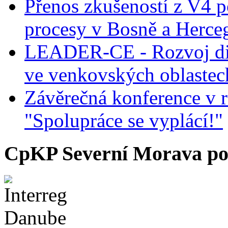
Přenos zkušeností z V4 p
procesy v Bosně a Herce
LEADER-CE - Rozvoj dig
ve venkovských oblastec
Závěrečná konference v r
"Spolupráce se vyplácí!"
CpKP Severní Morava po