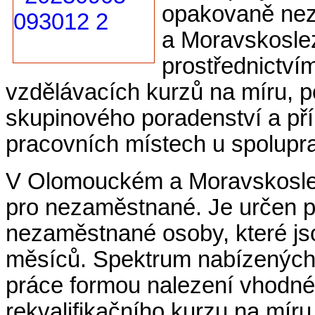
opakovaně ne
a Moravskoslez
prostřednictví
vzdělávacích kurzů na míru, p
skupinového poradenství a pří
pracovních místech u spolupr
V Olomouckém a Moravskoslezs
pro nezaměstnané. Je určen 
nezaměstnané osoby, které js
měsíců. Spektrum nabízených a
práce formou nalezení vhodn
rekvalifikačního kurzu na míru