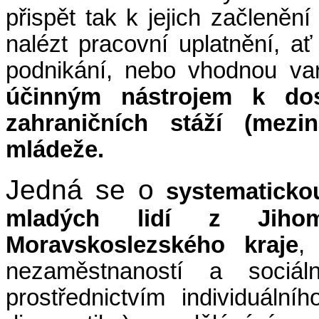
přispět tak k jejich začleněn
nalézt pracovní uplatnění, a
podnikání, nebo vhodnou var
účinným nástrojem k dosa
zahraničních stáží (mezi
mládeže.
Jedná se o
systematicko
mladých lidí z Jihom
Moravskoslezského kraje
,
nezaměstnaností a sociál
prostřednictvím individuální