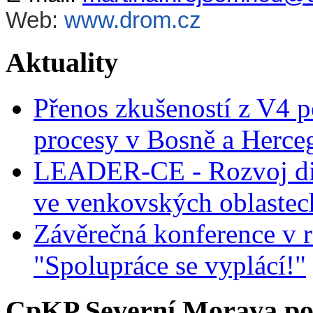
Web:
www.drom.cz
Aktuality
Přenos zkušeností z V4 p
procesy v Bosně a Herce
LEADER-CE - Rozvoj dig
ve venkovských oblastec
Závěrečná konference v r
"Spolupráce se vyplácí!"
CpKP Severní Morava po