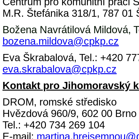
Centrum pro komunitní práci 
M.R. Štefánika 318/1, 787 01
Božena Navrátilová Mildová, T
bozena.mildova@cpkp.cz
Eva Škrabalová, Tel.: +420 77
eva.skrabalova@cpkp.cz
Kontakt pro Jihomoravský k
DROM, romské středisko
Hvězdová 960/9, 602 00 Brno
Tel.: +420 734 269 104
E-mail:
martina.hrejsemnou@