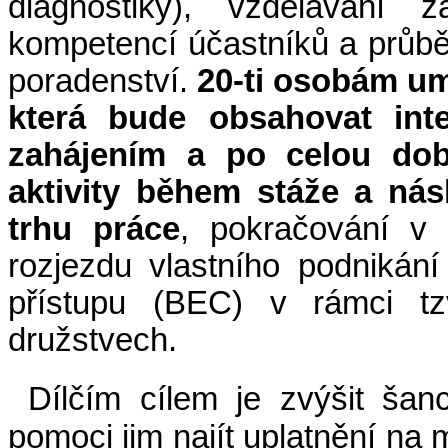
diagnostiky), vzdělávání 
kompetencí účastníků a průbě
poradenství.
20-ti osobám um
která bude obsahovat inte
zahájením a po celou dobu
aktivity během stáže a nás
trhu práce
, pokračování v
rozjezdu vlastního podnikán
přístupu (BEC) v rámci tzv
družstvech.
Dílčím cílem je zvýšit ša
pomoci jim najít uplatnění na 