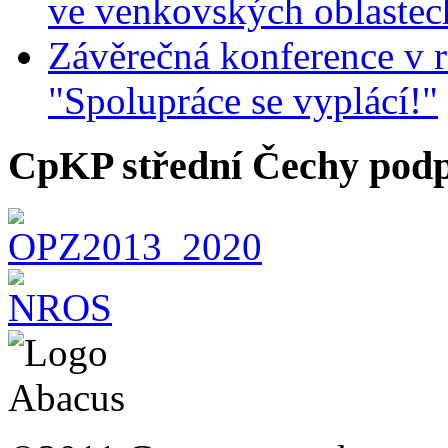
ve venkovských oblastec
Závěrečná konference v r
"Spolupráce se vyplácí!"
CpKP střední Čechy podp