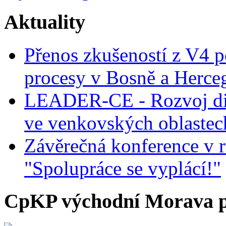
Aktuality
Přenos zkušeností z V4 p
procesy v Bosně a Herce
LEADER-CE - Rozvoj dig
ve venkovských oblastec
Závěrečná konference v r
"Spolupráce se vyplácí!"
CpKP východní Morava p