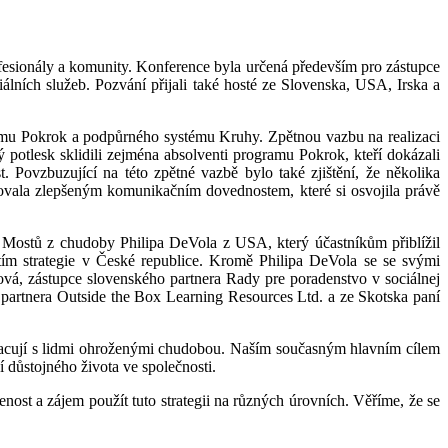
ofesionály a komunity. Konference byla určená především pro zástupce
álních služeb. Pozvání přijali také hosté ze Slovenska, USA, Irska a
gramu Pokrok a podpůrného systému Kruhy. Zpětnou vazbu na realizaci
ý potlesk sklidili zejména absolventi programu Pokrok, kteří dokázali
. Povzbuzující na této zpětné vazbě bylo také zjištění, že několika
zovala zlepšeným komunikačním dovednostem, které si osvojila právě
e Mostů z chudoby Philipa DeVola z USA, který účastníkům přiblížil
žitím strategie v České republice. Kromě Philipa DeVola se se svými
ová, zástupce slovenského partnera Rady pre poradenstvo v sociálnej
o partnera Outside the Box Learning Resources Ltd. a ze Skotska paní
 pracují s lidmi ohroženými chudobou. Naším současným hlavním cílem
í důstojného života ve společnosti.
ost a zájem použít tuto strategii na různých úrovních. Věříme, že se