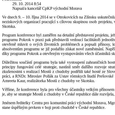
29. 10. 2014 8:54
Napsal/a kancelář CpKP východní Morava
Ve dnech 9. – 10. října 2014 se v Otrokovicích na Zlínsku uskutečni
neziskových organizací pracující s cílovou skupinou osob projektu, 
Skotska.
Program konference byl zaměřen na detailní představení projektu, j
programu Pokrok v praxi pak představili vedoucí facilitátoři jednotl
otevřeně mluvit o svých životních problémech a popsali přínosy, kt
absolventům programu se již podařilo získat nové zaměstnání. Např
díky programu Pokrok a otevřeným vystupováním všech účastníků sk
Důležitou součástí programu byla také vystoupení zahraničních hos
principy fungování celé strategie, nastínil směr dalšího rozvoje s
zkušenostmi s realizací Mostů z chudoby podělili také hosté ze Slo
práci, a RNDr. Miroslav Pollák za Ustav rómskych študií Prešovské u
Amreeta Kaur, realizátorka Mostů z chudoby ve Skotsku.
Věříme, že konference byla pro všechny účastníky velkým přínosem a
je, aby se strategie Mostů z chudoby v České republice dále rozvíjela
Jménem ředitelky Centra pro komunitní práci východní Morava, Mgr. G
stane úspěšným prvkem v boji proti chudobě v České republice.