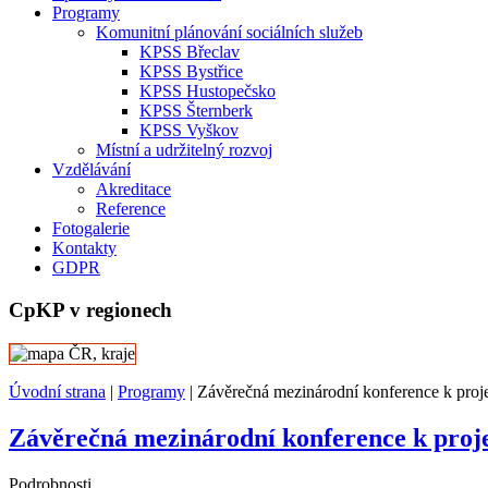
Programy
Komunitní plánování sociálních služeb
KPSS Břeclav
KPSS Bystřice
KPSS Hustopečsko
KPSS Šternberk
KPSS Vyškov
Místní a udržitelný rozvoj
Vzdělávání
Akreditace
Reference
Fotogalerie
Kontakty
GDPR
CpKP v regionech
Úvodní strana
|
Programy
|
Závěrečná mezinárodní konference k pro
Závěrečná mezinárodní konference k proj
Podrobnosti