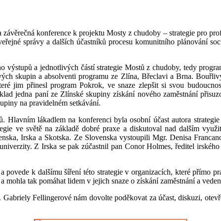
la závěrečná konference k projektu Mosty z chudoby – strategie pro pr
veřejné správy a dalších účastníků procesu komunitního plánování soci
eho výstupů a jednotlivých částí strategie Mostů z chudoby, tedy pro
ivých skupin a absolventi programu ze Zlína, Břeclavi a Brna. Bouřliv
eré jim přinesl program Pokrok, ve snaze zlepšit si svou budoucnost
íklad jedna paní ze Zlínské skupiny získání nového zaměstnání přisu
upiny na pravidelném setkávání.
tů. Hlavním lákadlem na konferenci byla osobní účast autora strategi
trategie ve světě na základě dobré praxe a diskutoval nad dalším vyu
venska, Irska a Skotska. Ze Slovenska vystoupili Mgr. Denisa Francan
niverzity. Z Irska se pak zúčastnil pan Conor Holmes, ředitel irskéh
 povede k dalšímu šíření této strategie v organizacích, které přímo
, a mohla tak pomáhat lidem v jejich snaze o získání zaměstnání a veden
abriely Fellingerové nám dovolte poděkovat za účast, diskuzi, otevřen