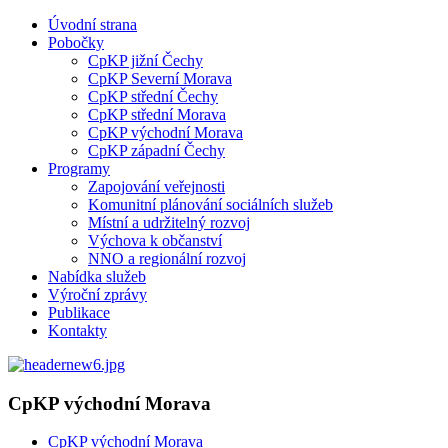
Úvodní strana
Pobočky
CpKP jižní Čechy
CpKP Severní Morava
CpKP střední Čechy
CpKP střední Morava
CpKP východní Morava
CpKP západní Čechy
Programy
Zapojování veřejnosti
Komunitní plánování sociálních služeb
Místní a udržitelný rozvoj
Výchova k občanství
NNO a regionální rozvoj
Nabídka služeb
Výroční zprávy
Publikace
Kontakty
CpKP východní Morava
CpKP východní Morava