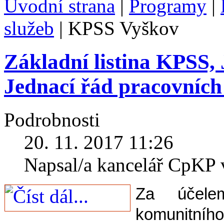
Úvodní strana
|
Programy
|
služeb
|
KPSS Vyškov
Základní listina KPSS, 
Jednací řád pracovních
Podrobnosti
20. 11. 2017 11:26
Napsal/a kancelář CpKP
Za účelem
komunitníh