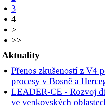
3
4
>
>>
Aktuality
Přenos zkušeností z V4 p
procesy v Bosně a Herce
LEADER-CE - Rozvoj dig
ve venkovských oblastec