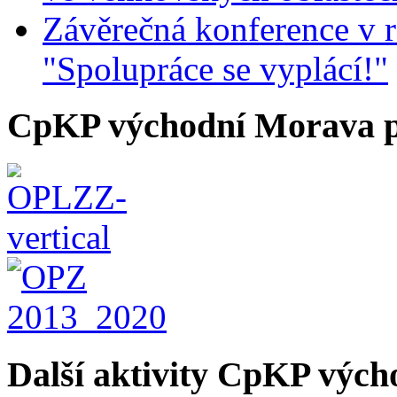
Závěrečná konference v r
"Spolupráce se vyplácí!"
CpKP východní Morava p
Další aktivity CpKP výc