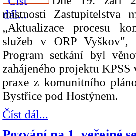
Dne 19. září 2
místnosti Zastupitelstva
„Aktualizace procesu kom
služeb v ORP Vyškov", us
Program setkání byl věnov
zahájeného projektu KPSS 
praxe z komunitního pláno
Bystřice pod Hostýnem.
Číst dál...
Pozvání na 1. veřejné s