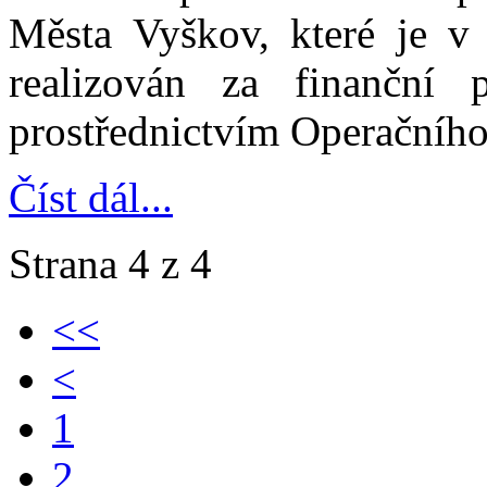
Města Vyškov, které je v 
realizován za finanční
prostřednictvím Operačníh
Číst dál...
Strana 4 z 4
<<
<
1
2