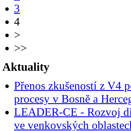
3
4
>
>>
Aktuality
Přenos zkušeností z V4 p
procesy v Bosně a Herce
LEADER-CE - Rozvoj dig
ve venkovských oblastec