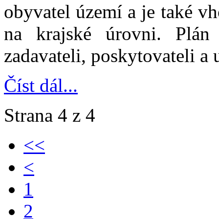
obyvatel území a je také 
na krajské úrovni. Plán
zadavateli, poskytovateli a 
Číst dál...
Strana 4 z 4
<<
<
1
2