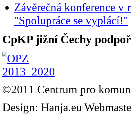
Závěrečná konference v r
"Spolupráce se vyplácí!"
CpKP jižní Čechy podpoři
©2011 Centrum pro komunit
Design: Hanja.eu|Webmaster